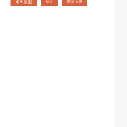
退出欧盟
韩国面膜
陆运