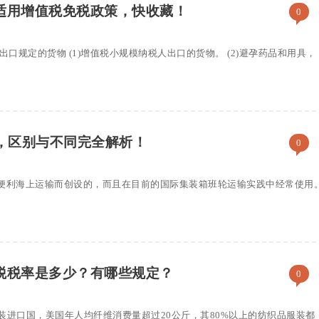
适用增值税免税政策，快收藏！
0
位出口规定的货物 (1)增值税小规模纳税人出口的货物。 (2)避孕药品和用具，
单”，区别与不同完全解析！
0
为了便利海上运输而创设的，而且在目前的国际集装箱班轮运输实践中经常使用
税税率是多少？有哪些规定？
0
装进口国，美国年人均纤维消费量超过20公斤，其80%以上的纺织品服装都