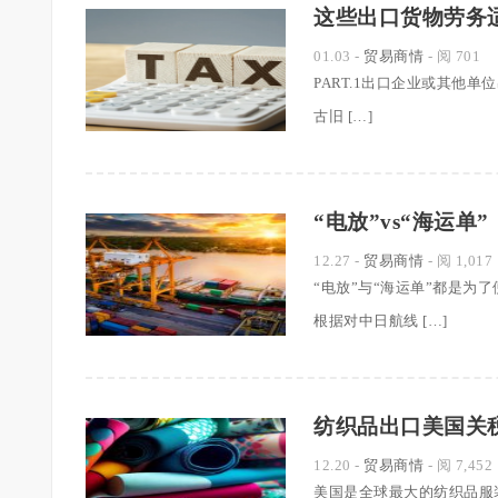
这些出口货物劳务
01.03
-
贸易商情
- 阅 701
PART.1出口企业或其他单
古旧 […]
“电放”vs“海运
12.27
-
贸易商情
- 阅 1,017
“电放”与“海运单”都是
根据对中日航线 […]
纺织品出口美国关
12.20
-
贸易商情
- 阅 7,452
美国是全球最大的纺织品服