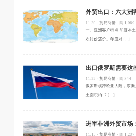
外贸出口：六大洲
11.29
-
贸易商情
- 阅 1,080
一、亚洲客户特点 印度本
欢讨价还价。印度对 […]
出口俄罗斯需要这
11.22
-
贸易商情
- 阅 844
俄罗斯横跨欧亚大陆，东濒太
土面积约17 […]
进军非洲外贸市场
11.15
-
贸易商情
- 阅 1,237