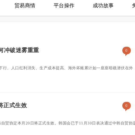
贸易商情
平台操作
成功故事
如何冲破迷雾重重
0
下行、人口红利消失、生产成本提高、海外坏账累计如一座座暗礁潜伏在外
将正式生效
0
自贸协定本月20日将正式生效。韩国会已于11月30日表决通过中韩自贸协