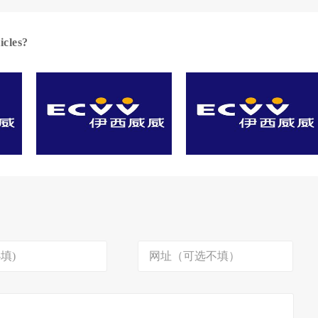
cles?
ECVV CEO 陈栋应邀参加央
媒体报导
视《对话》