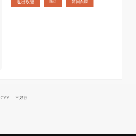
退出欧盟
韩国面膜
陆运
ECVV
三好行