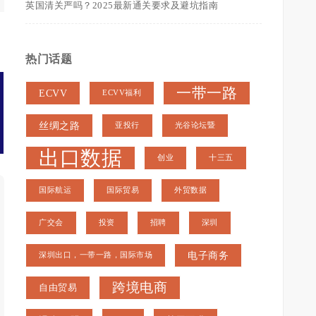
英国清关严吗？2025最新通关要求及避坑指南
热门话题
一带一路
ECVV
ECVV福利
丝绸之路
亚投行
光谷论坛暨
高级供应商服务
出口数据
创业
十三五
国际航运
国际贸易
外贸数据
广交会
投资
招聘
深圳
电子商务
深圳出口，一带一路，国际市场
跨境电商
自由贸易